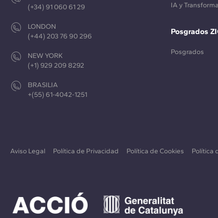
IA y Transforma
(+34) 91 060 61 29
LONDON
Posgrados Z
(+44) 203 76 90 296
Posgrados
NEW YORK
(+1) 929 209 8292
BRASILIA
+(55) 61-4042-1251
Aviso Legal
Política de Privacidad
Política de Cookies
Política