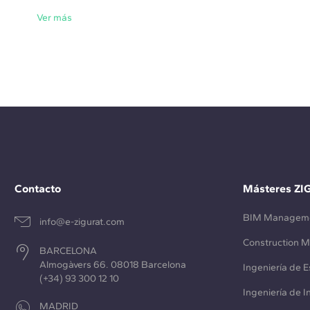
Ver más
Contacto
Másteres ZI
BIM Managem
info@e-zigurat.com
Construction 
BARCELONA
Almogàvers 66. 08018 Barcelona
Ingeniería de E
(+34) 93 300 12 10
Ingeniería de 
MADRID