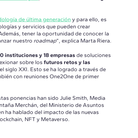
ología de última generación
y para ello, es
nologías y servicios que pueden crear
demás, tener la oportunidad de conocer la
ianzar nuestro
roadmap
”, explica Marta Riera.
0 instituciones y 18 empresas
de soluciones
exionar sobre los
futuros retos y las
el siglo XXI. Esto se ha logrado a través de
ambién con reuniones One2One de primer
as ponencias han sido Julie Smith, Media
Montaña Merchán, del Ministerio de Asuntos
en ha hablado del impacto de las nuevas
lockchain, NFT y Metaverso.