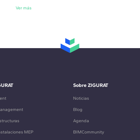
Ver más
GURAT
Sobre ZIGURAT
ent
Noticias
Management
Blog
structuras
Agenda
Instalaciones MEP
BIMCommunity