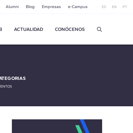
Alumni
Blog
Empresas
e-Campus
ES
EN
PT
B
ACTUALIDAD
CONÓCENOS
ATEGORIAS
VENTOS