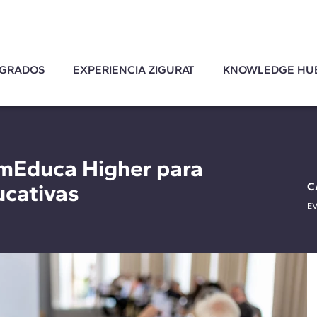
GRADOS
EXPERIENCIA ZIGURAT
KNOWLEDGE HU
umEduca Higher para
ucativas
C
E