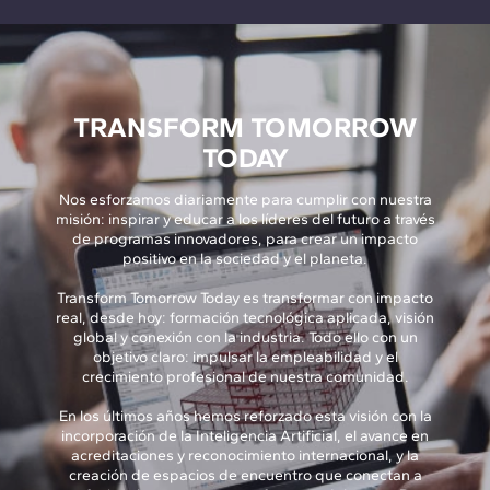
TRANSFORM TOMORROW
TODAY
Nos esforzamos diariamente para cumplir con nuestra
misión: inspirar y educar a los líderes del futuro a través
de programas innovadores, para crear un impacto
positivo en la sociedad y el planeta.
Transform Tomorrow Today es transformar con impacto
real, desde hoy: formación tecnológica aplicada, visión
global y conexión con la industria. Todo ello con un
objetivo claro: impulsar la empleabilidad y el
crecimiento profesional de nuestra comunidad.
En los últimos años hemos reforzado esta visión con la
incorporación de la Inteligencia Artificial, el avance en
acreditaciones y reconocimiento internacional, y la
creación de espacios de encuentro que conectan a