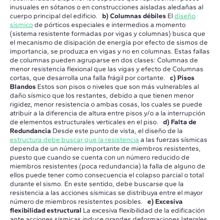
inusuales en sótanos o en construcciones aisladas aledañas al
cuerpo principal del edificio.
b) Columnas débiles
El
diseño
sísmico
de pórticos especiales e intermedios a momento
(sistema resistente formadas por vigas y columnas) busca que
el mecanismo de disipación de energía por efecto de sismos de
importancia, se produzca en vigas y no en columnas. Estas fallas
de columnas pueden agruparse en dos clases: Columnas de
menor resistencia flexional que las vigas y efecto de Columnas
cortas, que desarrolla una falla frágil por cortante.
c) Pisos
Blandos
Estos son pisos o niveles que son más vulnerables al
daño sísmico que los restantes, debido a que tienen menor
rigidez, menor resistencia o ambas cosas, los cuales se puede
atribuir a la diferencia de altura entre pisos y/o a la interrupción
de elementos estructurales verticales en el piso.
d) Falta de
Redundancia
Desde este punto de vista, el diseño de la
estructura debe buscar que la resistencia
a las fuerzas sísmicas
dependa de un número importante de miembros resistentes,
puesto que cuando se cuenta con un número reducido de
miembros resistentes (poca redundancia) la falla de alguno de
ellos puede tener como consecuencia el colapso parcial o total
durante el sismo. En este sentido, debe buscarse que la
resistencia a las acciones sísmicas se distribuya entre el mayor
número de miembros resistentes posibles.
e) Excesiva
flexibilidad estructural
La excesiva flexibilidad de la edificación
ante acciones sísmicas induce grandes deformaciones laterales