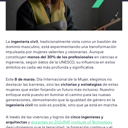
La
ingeniería civil
, tradicionalmente vista como un bastión de
dominio masculino, está experimentando una transformación
impulsada por mujeres valientes y visionarias. Aunque
constituyen
menos del 30% de los profesionales
en ciencias e
ingeniería, según datos de la UNESCO, su influencia en estos
ámbitos es cada vez más profunda y significativa.
Este
8 de marzo
, Día Internacional de la Mujer, elegimos no
destacar las barreras, sino las
victorias y estrategias
de estas
mujeres que están forjando un futuro más inclusivo. Nuestro
enfoque está puesto en iluminar el camino para las nuevas
generaciones, demostrando que la igualdad de género
en la
ingeniería civil
no solo es posible, sino que ya está en marcha.
A través de las vivencias y logros de
cinco ingenieras y
arquitectas
y
docentes en ZIGURAT Institute of Technology
,
descubriremos que la tenacidad, la formación continua y el