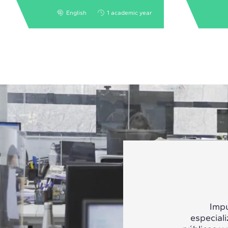
English
1 academic year
Impu
especial