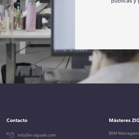
públicas y
Contacto
Másteres ZI
BIM Managem
info@e-zigurat.com