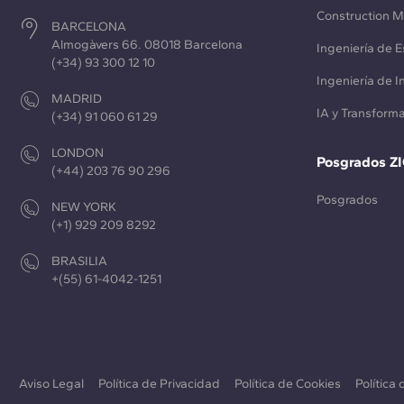
Construction 
BARCELONA
Almogàvers 66. 08018 Barcelona
Ingeniería de E
(+34) 93 300 12 10
Ingeniería de 
MADRID
IA y Transforma
(+34) 91 060 61 29
LONDON
Posgrados Z
(+44) 203 76 90 296
Posgrados
NEW YORK
(+1) 929 209 8292
BRASILIA
+(55) 61-4042-1251
Aviso Legal
Política de Privacidad
Política de Cookies
Política