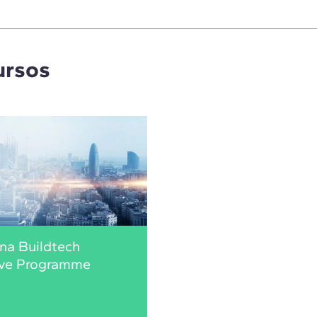
ursos
na Buildtech
ive Programme