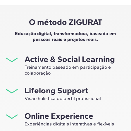
O método ZIGURAT
Educação digital, transformadora, baseada em
pessoas reais e projetos reais.
Active & Social Learning
Treinamento baseado em participação e
colaboração
Estudar na ZIGURAT significa não apenas expandir sua
Lifelong Support
própria rede profissional, mas também ter a
oportunidade única de participar de grupos de
Visão holística do perfil profissional
trabalho selecionados, assessorados pela experiência
Desde a orientação inicial até o aconselhamento após o
de nossos professores, líderes em inovação tecnológica
Online Experience
master, nós lhe acompanhamos para que você tenha
e construção.
uma visão crítica e 360º do seu futuro como
Experiências digitais interativas e flexíveis
especialista no setor.