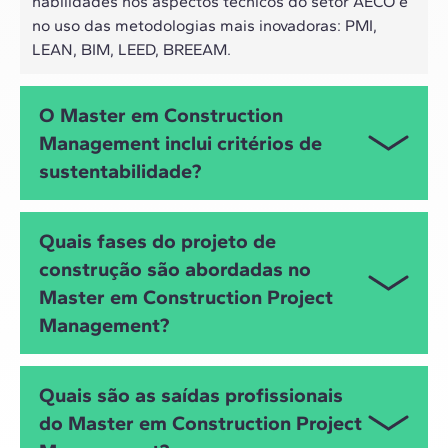
habilidades nos aspectos técnicos do setor AECO e
no uso das metodologias mais inovadoras: PMI,
LEAN, BIM, LEED, BREEAM.
O Master em Construction
Management inclui critérios de
sustentabilidade?
Este é justamente um dos focos do
Master em
Quais fases do projeto de
Gestão de Projetos de Construção
, com módulos
construção são abordadas no
específicos que abordam as metodologias de
Master em Construction Project
avaliação da sustentabilidade em obras (
BREEAM
,
LEED
,
LCA
...), o
facility management BIM
eficiente e
Management?
a redução de desperdícios como um dos pilares do
Lean Construction
.
O Master aborda todas as etapas do ciclo de vida
Quais são as saídas profissionais
de um projeto de construção de forma cronológica,
do Master em Construction Project
desde o início, planejamento e execução até o