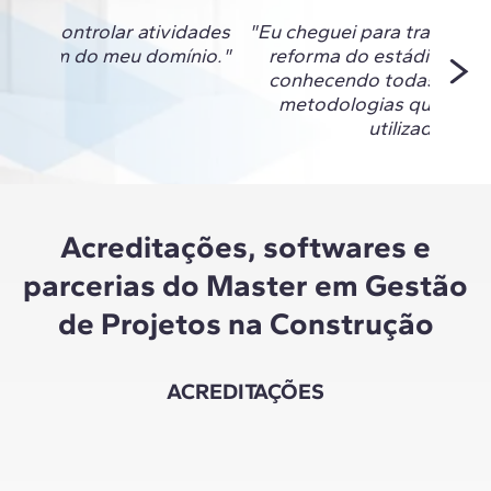
nsigo controlar atividades
"Eu cheguei para trabalhar
ão eram do meu domínio."
reforma do estádio do F
conhecendo todas as fe
metodologias que esta
utilizadas ali."
Acreditações, softwares e
parcerias do Master em Gestão
de Projetos na Construção
ACREDITAÇÕES