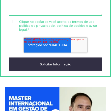
Clique no botão se você aceita os
termos de uso
,
política de privacidade
,
política de cookies
e
aviso
legal
.
*