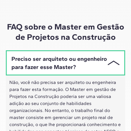
Por meio de sessões ao vivo com líderes do setor e
materiais de alta qualidade sobre estudos de casos
globais, o nosso aprendizado se adapta ao ritmo
híbrido dos profissionais de hoje.
FAQ sobre o Master em Gestão
de Projetos na Construção
Preciso ser arquiteto ou engenheiro
para fazer esse Master?
Não, você não precisa ser arquiteto ou engenheira
para fazer esta formação. O Master em gestão de
Projetos na Construção poderia ser uma valiosa
adição ao seu conjunto de habilidades
organizacionais. No entanto, o trabalho final do
master consiste em gerenciar um projeto real de
construção, o que lhe proporcionará conhecimento e