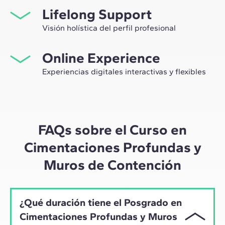
Lifelong Support
network profesional, sino tener la ocasión única de
participar en grupos de trabajo seleccionados,
Visión holística del perfil profesional
asesorados por el expertise de nuestros profesores,
Desde la orientación inicial hasta el asesoramiento post
líderes de la innovación tecnológica y de la
Online Experience
Máster, te acompañamos para tener una visión crítica y
construcción.
360º de tu futuro como experto en el sector.
Experiencias digitales interactivas y flexibles
A través de sesiones en vivo con referentes de la
industria y de materiales de alta calidad sobre casos
prácticos globales, nuestro aprendizaje se adapta al
ritmo híbrido de los profesionales actuales.
FAQs sobre el Curso en
Cimentaciones Profundas y
Muros de Contención
¿Qué duración tiene el Posgrado en
Cimentaciones Profundas y Muros