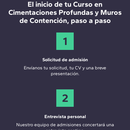
El inicio de tu Curso en
Especialista en cimentaciones dentro de una
Cimentaciones Profundas y Muros
constructora o ingeniería.
de Contención, paso a paso
Control de calidad.
Ingeniero especialista en elementos de
1
contención.
Técnico en empresa comercializadora.
Solicitud de admisión
Coordinador de proyectos.
Envíanos tu solicitud, tu CV y una breve
presentación.
Supervisor de diseño, cálculo y ejecución.
2
Entrevista personal
Nuestro equipo de admisiones concertará una