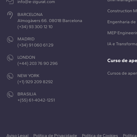
info@e-zigurat.com
Construction 
BARCELONA
Almogàvers 66. 08018 Barcelona
Engenharia de 
(+34) 93 300 12 10
MEP Engineeri
MADRID
IA e Transforma
(+34) 91 060 61 29
LONDON
Curso de ap
(+44) 203 76 90 296
Cursos de ape
NEW YORK
(+1) 929 209 8292
BRASILIA
+(55) 61-4042-1251
Aviso Legal
Política de Privacidade
Política de Cookies
Polític