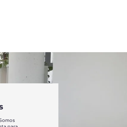
s
 Somos
nta para