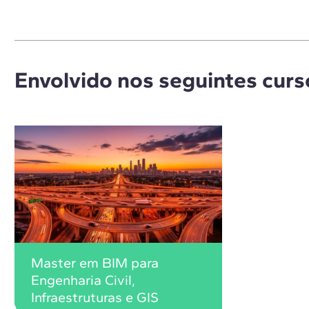
Envolvido nos seguintes curs
Master em BIM para
Engenharia Civil,
Infraestruturas e GIS