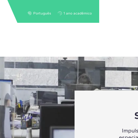
Português
1 ano acadêmico
Impul
especia