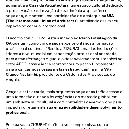
Angola. Além de promover a ética e a qualidade na arquitetura,
administra a
Casa da Arquitectura
, um espaço cultural dedicado
à preservação e valorização do patrimônio arquitetônico
angolano, e mantém uma participação de destaque na
UIA
(The International Union of Architects)
, ampliando assim seu
impacto no cenário internacional.
O acordo con ZIGURAT está alinhado ao
Plano Estratégico da
OA
que tem como um de seus eixos prioritários a formação
profissional contínua. “Sendo a ZIGURAT uma das instituições
líderes a nível mundial em capacitação profissional orientada
para a transformação digital e o desenvolvimento sustentável no
setor AECO, essa aliança representa um passo fundamental
para alcançarmos nossas metas estratégicas”, afirma
Vity
Claude Nsalambi
, presidente da Ordem dos Arquitectos de
Angola.
Graças a este acordo, mais arquitetos angolanos terão acesso a
uma formação alinhada às exigências do mercado global, em
um ambiente multicultural e com conteúdos desenvolvidos para
impactar diretamente sua
empregabilidade e desenvolvimento
profissional
.
Por sua vez, a ZIGURAT reafirma seu compromisso com o