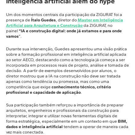
Inteligência artificial além do hype
Um dos momentos centrais da participação da ZIGURAT foi a
presença de
Ítalo Guedes
, diretor do
Master em Inteligência
Artificial para Arquitetura e Construção
da ZIGURAT, no
painel
“IA e construção digital: onde já estamos e para onde
vamos
”.
Durante sua intervenção, Guedes apresentou uma visão prática
sobre a formação profissional em inteligência artificial aplicada
ao setor AECO, destacando como a tecnologia já começa a ser
incorporada em processos reais de projeto, análise e tomada de
decisão. A partir de exemplos desenvolvidos por alunos, o
diretor mostrou que a IA na construção não deve ser tratada
apenas como tendência ou promessa, mas como uma
competência que exige
conhecimento técnico, critério
profissional e capacidade de aplicação
.
Sua participação também reforçou a importância de preparar
arquitetos, engenheiros e profissionais da construção para
interpretar, integrar e utilizar novas ferramentas digitais de
forma estratégica, especialmente em um contexto em que
BIM,
dados e inteligência artificial
tendem a operar de maneira cada
vez mais conectada.