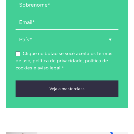
Clique no botão se você aceita os
termos
de uso
,
política de privacidade
,
política de
cookies
e
aviso legal
.
*