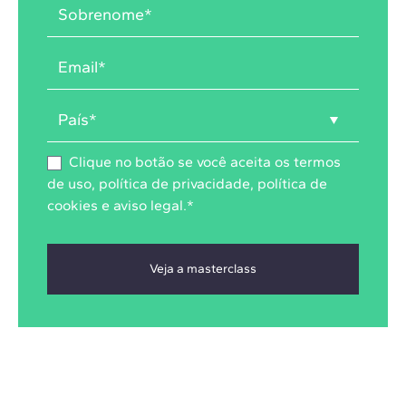
Clique no botão se você aceita os
termos
de uso
,
política de privacidade
,
política de
cookies
e
aviso legal
.
*