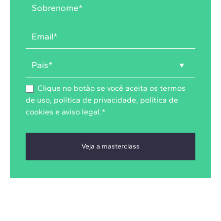
Clique no botão se você aceita os
termos
de uso
,
política de privacidade
,
política de
cookies
e
aviso legal
.
*