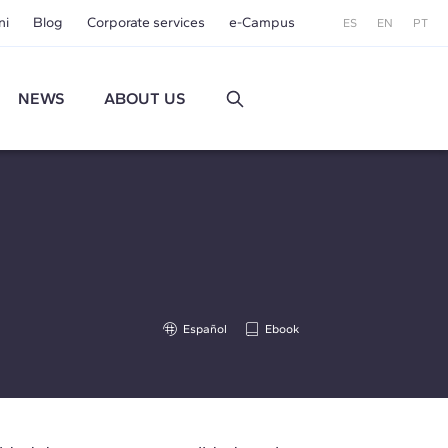
ni
Blog
Corporate services
e-Campus
ES
EN
PT
NEWS
ABOUT US
Español
Ebook