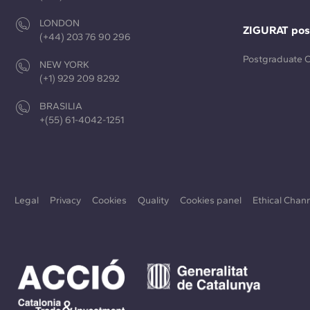
LONDON
ZIGURAT pos
(+44) 203 76 90 296
Postgraduate 
NEW YORK
(+1) 929 209 8292
BRASILIA
+(55) 61-4042-1251
Legal
Privacy
Cookies
Quality
Cookies panel
Ethical Chan