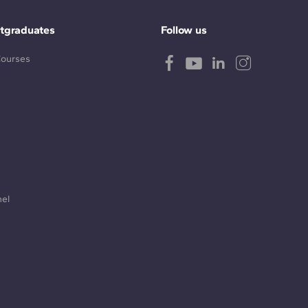
tgraduates
Follow us
Courses
nel