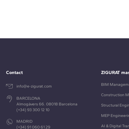
Contact
ZIGURAT mas
BIM Managem
info@e-zigurat.com
Construction 
BARCELONA
Almogàvers 66. 08018 Barcelona
Structural Engi
(+34) 93 300 12 10
MEP Engineeri
MADRID
AI & Digital Tr
(+34) 91 060 61 29