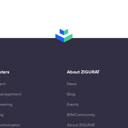
ters
About ZIGURAT
ent
News
Management
Blog
neering
Events
ng
BIMCommunity
ansformation
About ZIGURAT