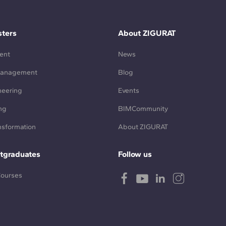
ters
About ZIGURAT
ent
News
Management
Blog
neering
Events
ng
BIMCommunity
ansformation
About ZIGURAT
tgraduates
Follow us
Courses