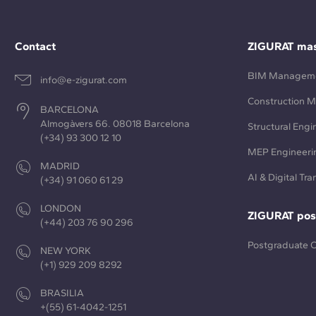
Contact
ZIGURAT mas
BIM Managem
info@e-zigurat.com
Construction 
BARCELONA
Almogàvers 66. 08018 Barcelona
Structural Engi
(+34) 93 300 12 10
MEP Engineeri
MADRID
AI & Digital Tr
(+34) 91 060 61 29
LONDON
ZIGURAT pos
(+44) 203 76 90 296
Postgraduate 
NEW YORK
(+1) 929 209 8292
BRASILIA
+(55) 61-4042-1251