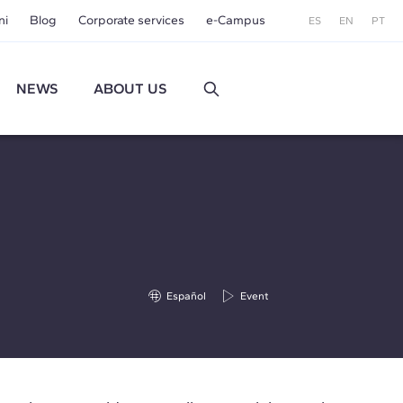
ni
Blog
Corporate services
e-Campus
ES
EN
PT
NEWS
ABOUT US
Español
Event