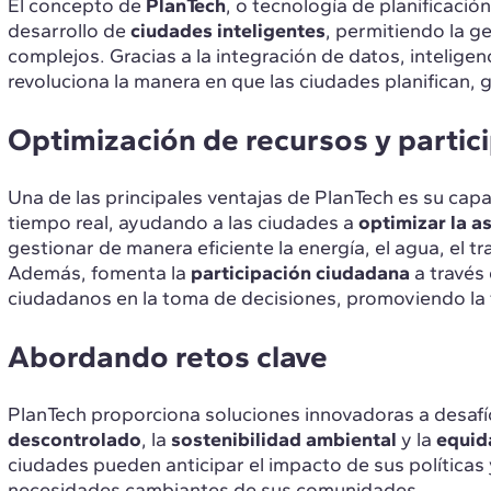
El concepto de
PlanTech
, o tecnología de planificación
desarrollo de
ciudades inteligentes
, permitiendo la g
complejos. Gracias a la integración de datos, inteligenc
revoluciona la manera en que las ciudades planifican,
Optimización de recursos y partic
Una de las principales ventajas de PlanTech es su ca
tiempo real, ayudando a las ciudades a
optimizar la a
gestionar de manera eficiente la energía, el agua, el t
Además, fomenta la
participación ciudadana
a través 
ciudadanos en la toma de decisiones, promoviendo la t
Abordando retos clave
PlanTech proporciona soluciones innovadoras a desafí
descontrolado
, la
sostenibilidad ambiental
y la
equid
ciudades pueden anticipar el impacto de sus política
necesidades cambiantes de sus comunidades.