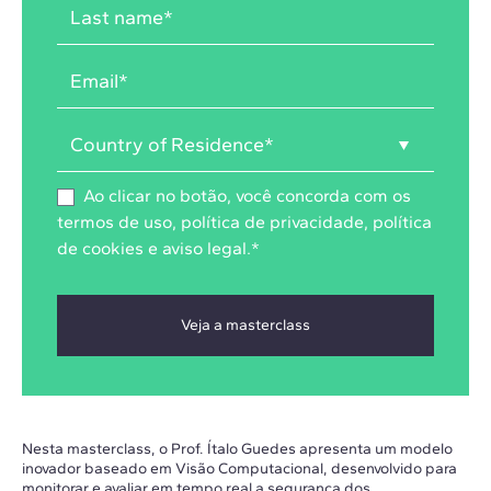
Ao clicar no botão, você concorda com os
termos de uso
,
política de privacidade
,
política
de cookies
e
aviso legal
.
*
Nesta masterclass, o Prof. Ítalo Guedes apresenta um modelo
inovador baseado em Visão Computacional, desenvolvido para
monitorar e avaliar em tempo real a segurança dos