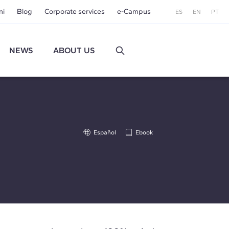
ni
Blog
Corporate services
e-Campus
ES
EN
PT
NEWS
ABOUT US
Español
Ebook