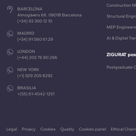
Construction 
BARCELONA
Almogàvers 66. 08018 Barcelona
Structural Engi
(+34) 93 300 12 10
MEP Engineeri
MADRID
AI & Digital Tr
(+34) 91 060 61 29
LONDON
ZIGURAT pos
(+44) 203 76 90 296
Postgraduate 
NEW YORK
(+1) 929 209 8292
BRASILIA
+(55) 61-4042-1251
Legal
Privacy
Cookies
Quality
Cookies panel
Ethical Chan