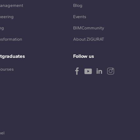
Management
Blog
neering
Events
ng
BIMCommunity
ansformation
About ZIGURAT
tgraduates
Follow us
Courses
nel