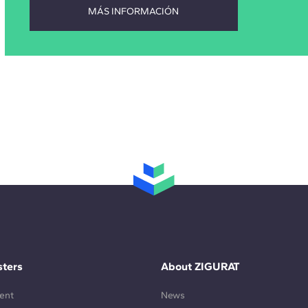
ters
About ZIGURAT
ent
News