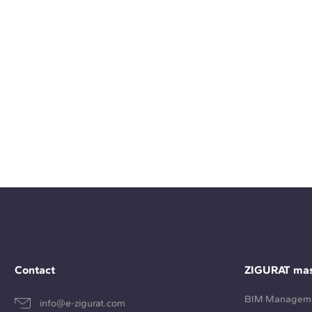
Contact
ZIGURAT mas
BIM Managem
info@e-zigurat.com