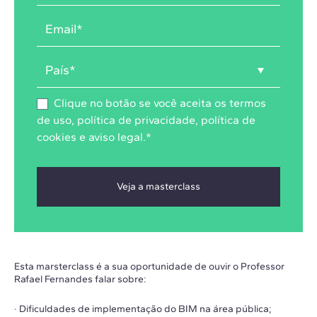
Clique no botão se você aceita os
termos
de uso
,
política de privacidade
,
política de
cookies
e
aviso legal
.
*
Esta marsterclass é a sua oportunidade de ouvir o Professor
Rafael Fernandes falar sobre:
· Dificuldades de implementação do BIM na área pública;