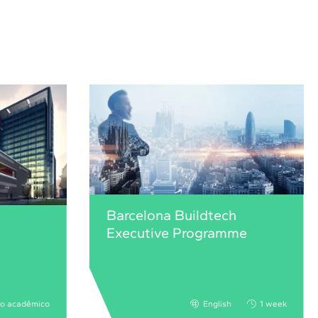
Barcelona Buildtech
Executive Programme
no acadêmico
English
1 week