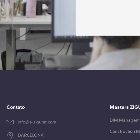
Contato
Masters ZIG
BIM Managem
info@e-zigurat.com
Construction 
BARCELONA