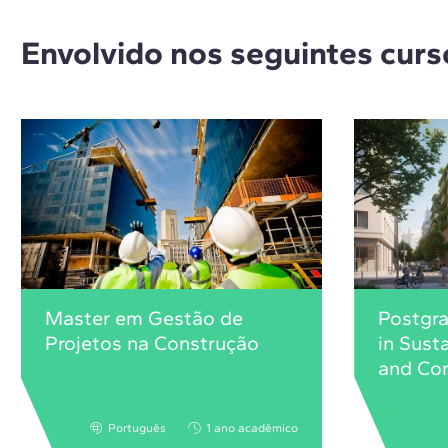
Envolvido nos seguintes curs
Master em Gestão de
Postgr
Projetos na Construção
in Sust
and Con
Português
1 ano acadêmico