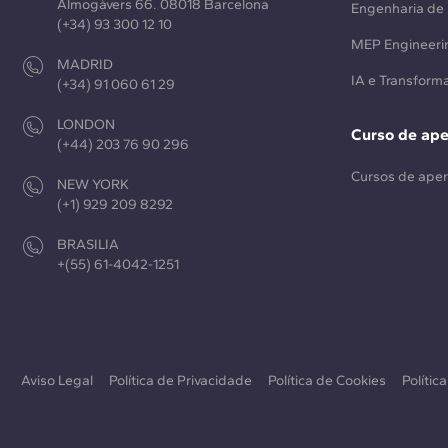
Almogàvers 66. 08018 Barcelona
Engenharia de 
(+34) 93 300 12 10
MEP Engineeri
MADRID
IA e Transforma
(+34) 91 060 61 29
LONDON
Curso de ap
(+44) 203 76 90 296
Cursos de ape
NEW YORK
(+1) 929 209 8292
BRASILIA
+(55) 61-4042-1251
Aviso Legal
Política de Privacidade
Política de Cookies
Polític