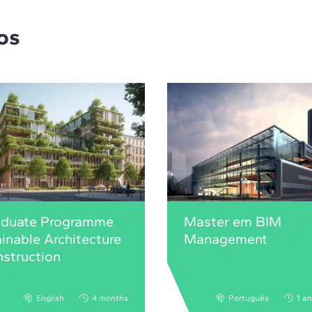
os
aduate Programme
Master em BIM
ainable Architecture
Management
struction
English
4 months
Português
1 a