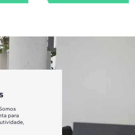
s
 Somos
nta para
utividade,