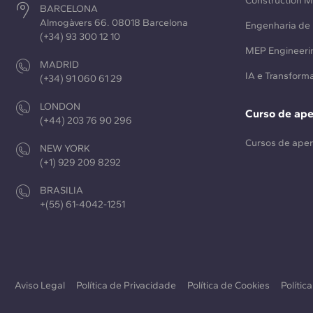
Construction 
BARCELONA
Almogàvers 66. 08018 Barcelona
Engenharia de 
(+34) 93 300 12 10
MEP Engineeri
MADRID
IA e Transforma
(+34) 91 060 61 29
LONDON
Curso de ap
(+44) 203 76 90 296
Cursos de ape
NEW YORK
(+1) 929 209 8292
BRASILIA
+(55) 61-4042-1251
Aviso Legal
Política de Privacidade
Política de Cookies
Polític