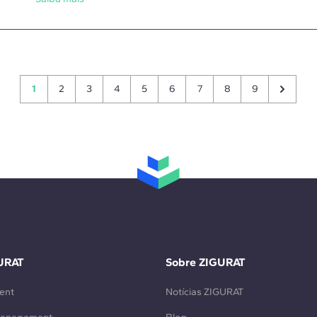
1
2
3
4
5
6
7
8
9
URAT
Sobre ZIGURAT
ent
Notícias ZIGURAT