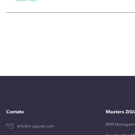
Contato
Masters ZIG
BIM Managem
info@e-zigurat.com