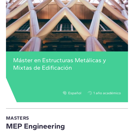
Máster en Estructuras Metálicas y
Mixtas de Edificación
Español
1 año académico
MASTERS
MEP Engineering