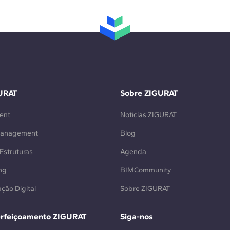
URAT
Sobre ZIGURAT
ent
Notícias ZIGURAT
Management
Blog
Estruturas
Agenda
ng
BIMCommunity
ção Digital
Sobre ZIGURAT
erfeiçoamento ZIGURAT
Siga-nos