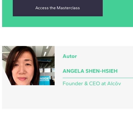
Autor
ANGELA SHEN-HSIEH
Founder & CEO at Alcōv