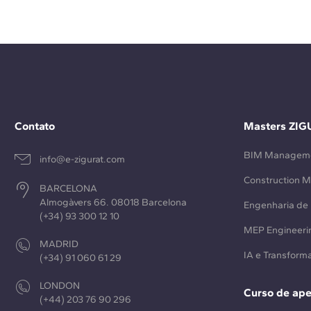
Contato
Masters ZIG
BIM Managem
info@e-zigurat.com
Construction 
BARCELONA
Almogàvers 66. 08018 Barcelona
Engenharia de 
(+34) 93 300 12 10
MEP Engineeri
MADRID
IA e Transforma
(+34) 91 060 61 29
LONDON
Curso de ap
(+44) 203 76 90 296