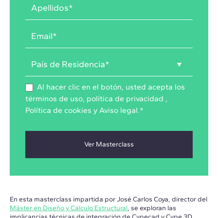
Al hacer clic en el botón, usted acepta los
términos de uso
,
política de privacidad
,
Política de cookies
y
Aviso legal
.
*
En esta masterclass impartida por José Carlos Coya, director del
Máster en Diseño y Cálculo Estructural
, se exploran las
implicancias técnicas de integración de Cypecad y Cype 3D.