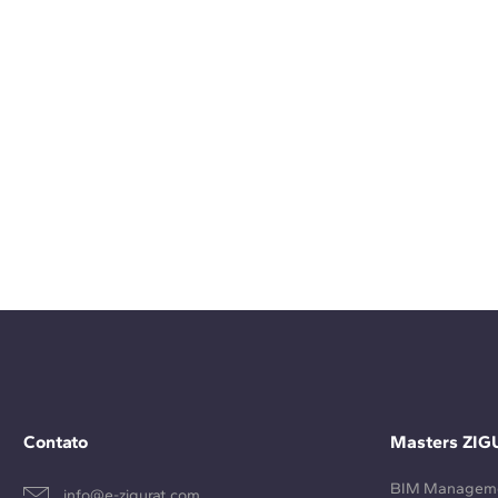
Contato
Masters ZIG
BIM Managem
info@e-zigurat.com