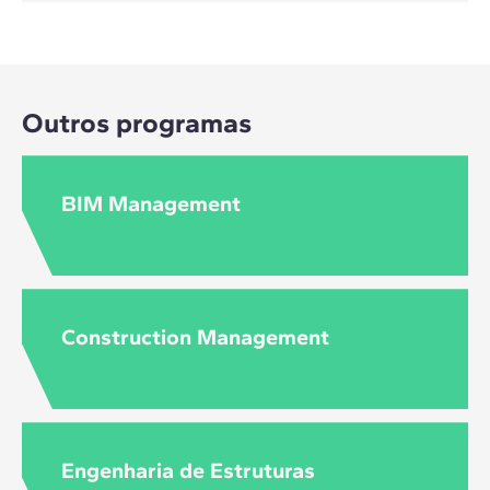
O master em gestão de projetos na construção, proporciona
um diploma de master da ZIGURAT. Você também pode
solicitar um diploma IL3 - Universidad de Barcelona, já que
Outros programas
este master em engenharia civil oferece um diploma duplo.
BIM Management
Construction Management
Engenharia de Estruturas