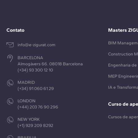
Contato
Masters ZIG
BIM Managem
info@e-zigurat.com
Construction 
BARCELONA
Almogàvers 66. 08018 Barcelona
Engenharia de 
(+34) 93 300 12 10
MEP Engineeri
MADRID
IA e Transforma
(+34) 91 060 61 29
LONDON
Curso de ap
(+44) 203 76 90 296
Cursos de ape
NEW YORK
(+1) 929 209 8292
BRASILIA