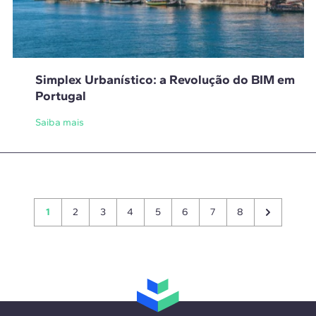
Simplex Urbanístico: a Revolução do BIM em
Portugal
Saiba mais
1
2
3
4
5
6
7
8