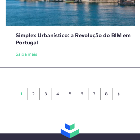
Simplex Urbanístico: a Revolução do BIM em
Portugal
Saiba mais
1
2
3
4
5
6
7
8