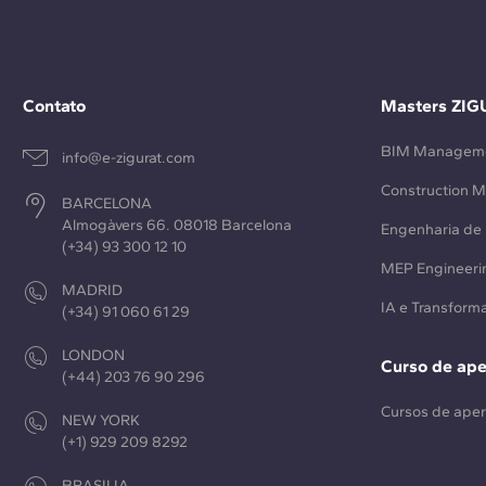
Contato
Masters ZIG
BIM Managem
info@e-zigurat.com
Construction 
BARCELONA
Almogàvers 66. 08018 Barcelona
Engenharia de 
(+34) 93 300 12 10
MEP Engineeri
MADRID
IA e Transforma
(+34) 91 060 61 29
LONDON
Curso de ap
(+44) 203 76 90 296
Cursos de ape
NEW YORK
(+1) 929 209 8292
BRASILIA