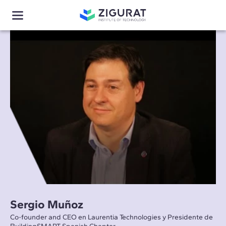
Sergio Muñoz
Co-founder and CEO en Laurentia Technologies y Presidente de