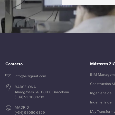
Contacto
Másteres ZI
BIM Managem
info@e-zigurat.com
Construction 
BARCELONA
Almogàvers 66. 08018 Barcelona
Ingeniería de E
(+34) 93 300 12 10
Ingeniería de 
MADRID
IA y Transforma
(+34) 91 060 61 29