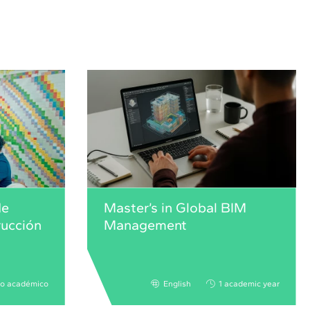
de
Master’s in Global BIM
rucción
Management
ño académico
English
1 academic year