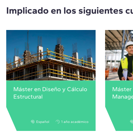
Implicado en los siguientes c
Máster en Diseño y Cálculo
Máster
Estructural
Manag
Español
1 año académico