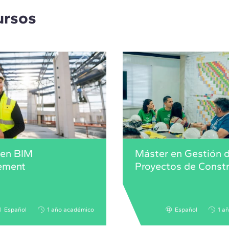
ursos
 en BIM
Máster en Gestión 
ement
Proyectos de Const
Español
1 año académico
Español
1 a