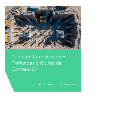
Curso en Cimentaciones
Profundas y Muros de
Contención
Español
4 meses