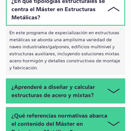
¿En qué tipologías estructurales se
centra el Máster en Estructuras
Metálicas?
En este programa de especialización en estructuras
metálicas se aborda una amplísima variedad de
naves industriales/galpones, edificios multinivel y
estructuras auxiliares, incluyendo soluciones mixtas
acero-hormigón y detalles constructivos de montaje
y fabricación.
¿Aprenderé a diseñar y calcular
estructuras de acero y mixtas?
Sí, ese es su objetivo. A lo largo del Máster en
¿Qué referencias normativas abarca
Estructuras Metálicas desarrollarás competencias
el contenido del Máster en
para el dimensionamiento, verificación y