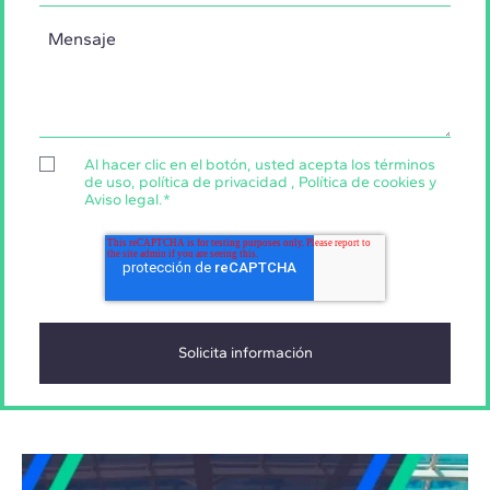
Al hacer clic en el botón, usted acepta los
términos
de uso
,
política de privacidad
,
Política de cookies
y
Aviso legal
.
*