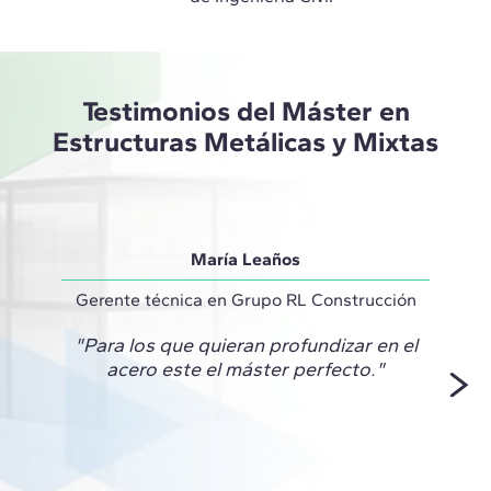
Testimonios del Máster en
Estructuras Metálicas y Mixtas
María Leaños
Gerente técnica en Grupo RL Construcción
S
"Para los que quieran profundizar en el
"E
acero este el máster perfecto."
propue
que m
en a
te