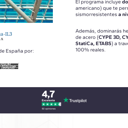
El programa incluye
do
americano) que te perm
sismorresistentes
a ni
Además, dominarás her
de acero (
CYPE 3D, CY
StatiCa, ETABS
) a tra
100% reales.
de España por: