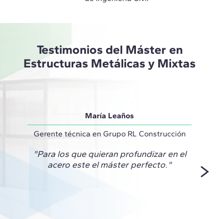
Testimonios del Máster en
Estructuras Metálicas y Mixtas
María Leaños
Gerente técnica en Grupo RL Construcción
S
"Para los que quieran profundizar en el
"E
acero este el máster perfecto."
propue
que m
en a
te