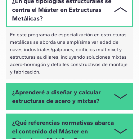
¿En qué tipologías estructurales se
centra el Máster en Estructuras
Metálicas?
En este programa de especialización en estructuras
metálicas se aborda una amplísima variedad de
naves industriales/galpones, edificios multinivel y
estructuras auxiliares, incluyendo soluciones mixtas
acero-hormigón y detalles constructivos de montaje
y fabricación.
¿Aprenderé a diseñar y calcular
estructuras de acero y mixtas?
Sí, ese es su objetivo. A lo largo del Máster en
¿Qué referencias normativas abarca
Estructuras Metálicas desarrollarás competencias
el contenido del Máster en
para el dimensionamiento, verificación y