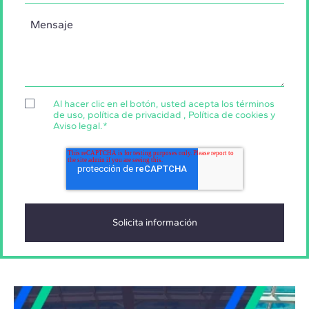
Al hacer clic en el botón, usted acepta los
términos
de uso
,
política de privacidad
,
Política de cookies
y
Aviso legal
.
*