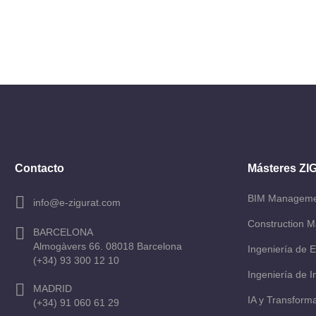
Contacto
Másteres Z
BIM Managem
info@e-zigurat.com
Construction 
BARCELONA
Almogàvers 66. 08018 Barcelona
Ingeniería de E
(+34) 93 300 12 10
Ingeniería de 
MADRID
IA y Transforma
(+34) 91 060 61 29