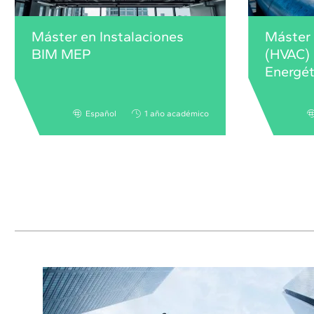
Máster en Instalaciones
Máster 
BIM MEP
(HVAC) 
Energét
Español
1 año académico