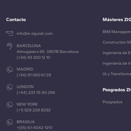
Contacto
Másteres ZI
BIM Managem
info@e-zigurat.com
Construction 
BARCELONA
Almogàvers 66. 08018 Barcelona
Ingeniería de E
(+34) 93 300 12 10
Ingeniería de 
MADRID
IA y Transforma
(+34) 91 060 61 29
LONDON
Posgrados Z
(+44) 203 76 90 296
Posgrados
NEW YORK
(+1) 929 209 8292
BRASILIA
+(55) 61-4042-1251