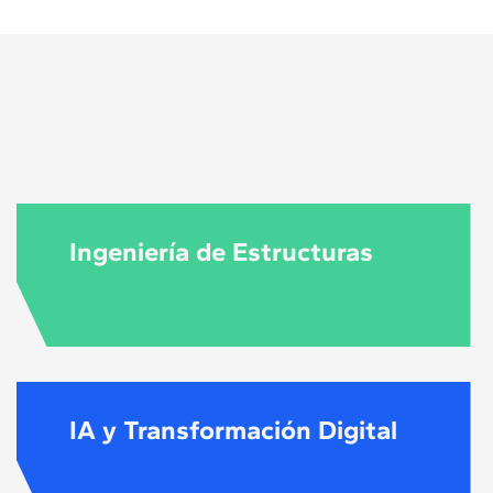
nstrucción y
ementos
nería.
Ingeniería de Estructuras
IA y Transformación Digital