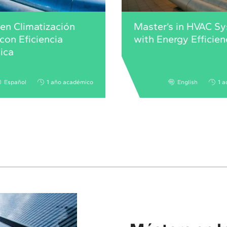
en Climatización
Master’s in HVAC S
con Eficiencia
with Energy Efficien
ica
Español
1 año académico
English
1 a