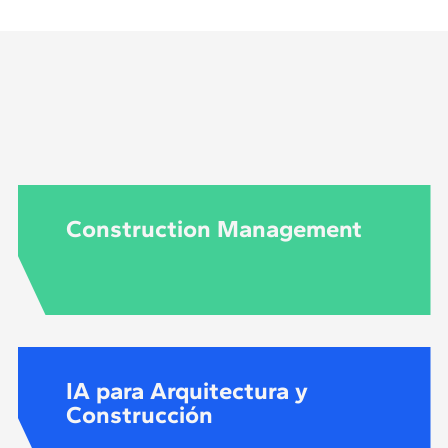
ware que se utiliza exclusivamente en el ámbito de la co
 sirve para diseñar, planificar y coordinar todos los el
res aspectos: sistemas mecánicos, eléctricos y de fonta
Construction Management
IA para Arquitectura y
Construcción