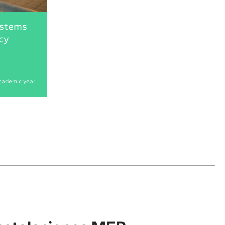
ystems
cy
cademic year