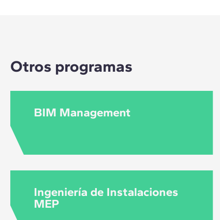
Se trata de un soft
arquitectura, y que
relacionados con t
Otros programas
BIM Management
Ingeniería de Instalaciones
MEP