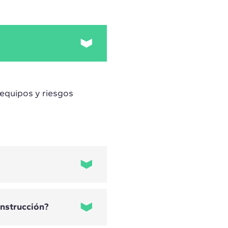
, equipos y riesgos
onstrucción?
 la construcción y
razgo o reforzar su