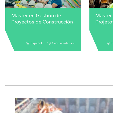
Máster en Gestión de
Master
Proyectos de Construcción
Projeto
Español
1 año académico