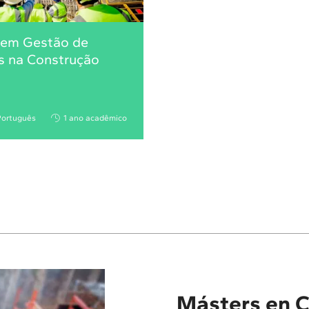
 em Gestão de
s na Construção
Português
1 ano acadêmico
Másters en C