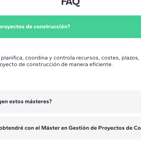
FAQ
 proyectos de construcción?
e planifica, coordina y controla recursos, costes, plazos
royecto de construcción de manera eficiente.
igen estos másteres?
 obtendré con el Máster en Gestión de Proyectos de C
ncipalmente a arquitectos, ingenieros, profesionales de
oyectos que quieran asumir funciones de gestión y lide