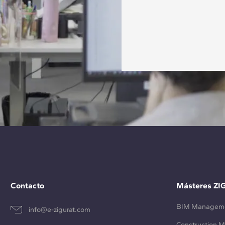
Contacto
Másteres ZI
BIM Managem
info@e-zigurat.com
Construction 