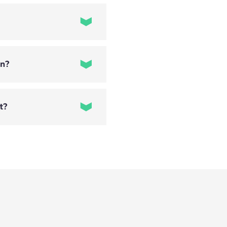
itat de Barcelona
ón?
ction, IPD
M y LCA (Life Cycle
lux, MS Visio,
t?
educción de
anager,
e Planificación,