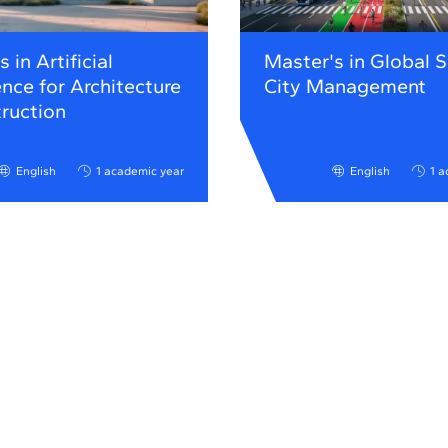
 in Artificial
Master's in Global 
ence for Architecture
City Management
ruction
English
1 academic year
English
1 a