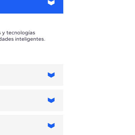
s y tecnologías
udades inteligentes.
quisitos dependen
 artificial,