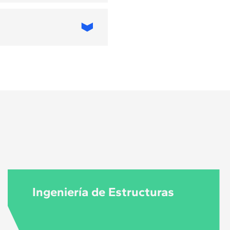
s a la
uitectura y
CO; el MBA en
esos y los modelos
 transformación
as, profesionales
estores públicos o
Ingeniería de Estructuras