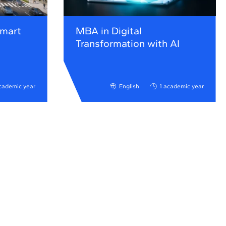
Smart
MBA in Digital
Transformation with AI
cademic year
English
1 academic year