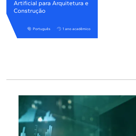
Artificial para Arquitetura e
Construção
Português
1 ano acadêmico