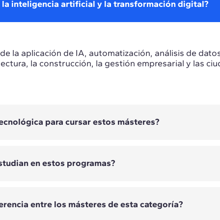
 inteligencia artificial y la transformación digital?
e la aplicación de IA, automatización, análisis de dato
itectura, la construcción, la gestión empresarial y las ci
ecnológica para cursar estos másteres?
studian en estos programas?
amas requieren experiencia tecnológica previa. Los re
orientación técnica, estratégica o empresarial.
iferencia entre los másteres de esta categoría?
ían según el máster. Entre otras, se estudian inteligencia