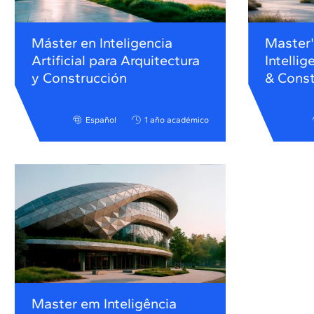
Máster en Inteligencia
Master's
Artificial para Arquitectura
Intellig
y Construcción
& Const
Español
1 año académico
Master em Inteligência