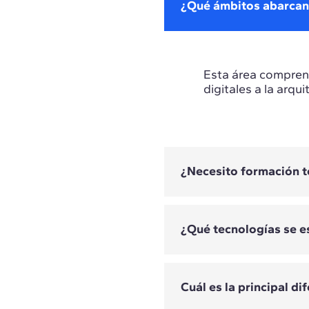
¿Qué ámbitos abarcan la
Esta área comprend
digitales a la arqu
¿Necesito formación t
¿Qué tecnologías se e
No todos los progr
del máster y de su 
Cuál es la principal d
Las tecnologías var