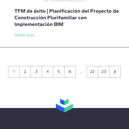
TFM de éxito | Planificación del Proyecto de
Construcción Plurifamiliar con
Implementación BIM
Saber más
1
2
3
4
5
6
...
22
23