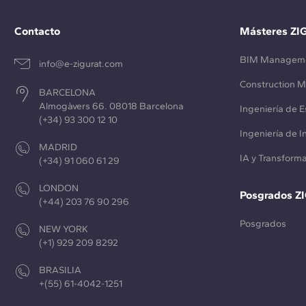
Contacto
Másteres ZI
BIM Managem
info@e-zigurat.com
Construction 
BARCELONA
Almogàvers 66. 08018 Barcelona
Ingeniería de E
(+34) 93 300 12 10
Ingeniería de 
MADRID
IA y Transforma
(+34) 91 060 61 29
LONDON
Posgrados Z
(+44) 203 76 90 296
Posgrados
NEW YORK
(+1) 929 209 8292
BRASILIA
+(55) 61-4042-1251