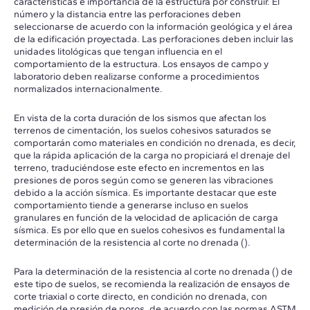
características e importancia de la estructura por construir. El
número y la distancia entre las perforaciones deben
seleccionarse de acuerdo con la información geológica y el área
de la edificación proyectada. Las perforaciones deben incluir las
unidades litológicas que tengan influencia en el
comportamiento de la estructura. Los ensayos de campo y
laboratorio deben realizarse conforme a procedimientos
normalizados internacionalmente.
En vista de la corta duración de los sismos que afectan los
terrenos de cimentación, los suelos cohesivos saturados se
comportarán como materiales en condición no drenada, es decir,
que la rápida aplicación de la carga no propiciará el drenaje del
terreno, traduciéndose este efecto en incrementos en las
presiones de poros según como se generen las vibraciones
debido a la acción sísmica. Es importante destacar que este
comportamiento tiende a generarse incluso en suelos
granulares en función de la velocidad de aplicación de carga
sísmica. Es por ello que en suelos cohesivos es fundamental la
determinación de la resistencia al corte no drenada ().
Para la determinación de la resistencia al corte no drenada () de
este tipo de suelos, se recomienda la realización de ensayos de
corte triaxial o corte directo, en condición no drenada, con
medición de presión de poros, de acuerdo con las normas ASTM