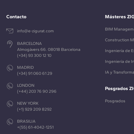
Contacto
Másteres ZI
BIM Managem
info@e-zigurat.com
Construction 
BARCELONA
Almogàvers 66. 08018 Barcelona
Ingeniería de E
(+34) 93 300 12 10
Ingeniería de 
MADRID
IA y Transforma
(+34) 91 060 61 29
LONDON
Posgrados Z
(+44) 203 76 90 296
Posgrados
NEW YORK
(+1) 929 209 8292
BRASILIA
+(55) 61-4042-1251