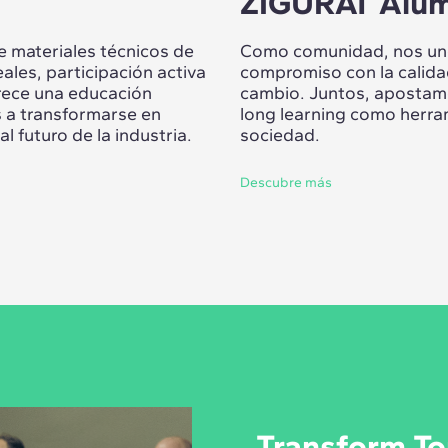
ZIGURAT Alum
 materiales técnicos de
Como comunidad, nos une
ales, participación activa
compromiso con la calidad
frece una educación
cambio. Juntos, apostamos
s a transformarse en
long learning como herra
l futuro de la industria.
sociedad.
Descubre más
Transform To