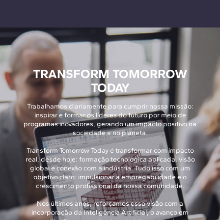
TRANSFORM TOMORROW
TODAY
Trabalhamos diariamente para cumprir nossa missão:
inspirar e formar os líderes do futuro por meio de
programas inovadores, gerando um impacto positivo na
sociedade e no planeta.
Transform Tomorrow Today é transformar com impacto
real, desde hoje: formação tecnológica aplicada, visão
global e conexão com a indústria. Tudo isso com um
objetivo claro: impulsionar a empregabilidade e o
crescimento profissional da nossa comunidade.
Nos últimos anos, reforçamos essa visão com a
incorporação da Inteligência Artificial, o avanço em