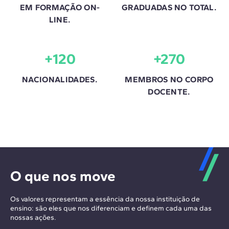
EM FORMAÇÃO ON-
GRADUADAS NO TOTAL.
LINE.
+120
+270
NACIONALIDADES.
MEMBROS NO CORPO
DOCENTE.
O que nos move
Os valores representam a essência da nossa instituição de
ensino: são eles que nos diferenciam e definem cada uma das
nossas ações.