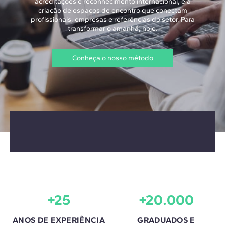
acreditações e reconhecimento internacional, e a
criação de espaços de encontro que conectam
profissionais, empresas e referências do setor. Para
transformar o amanhã, hoje.
Conheça o nosso método
+25
+20.000
ANOS DE EXPERIÊNCIA
GRADUADOS E