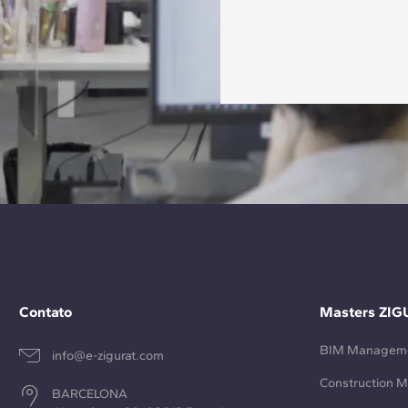
Contato
Masters ZIG
BIM Managem
info@e-zigurat.com
Construction 
BARCELONA