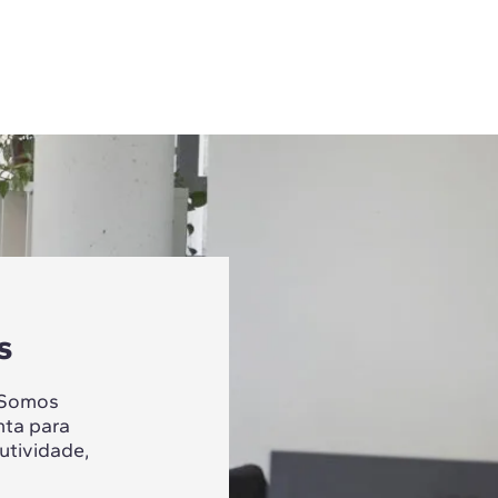
s
 Somos
nta para
utividade,