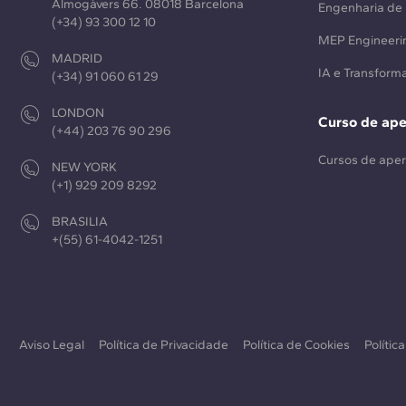
Almogàvers 66. 08018 Barcelona
Engenharia de 
(+34) 93 300 12 10
MEP Engineeri
MADRID
IA e Transforma
(+34) 91 060 61 29
LONDON
Curso de ap
(+44) 203 76 90 296
Cursos de ape
NEW YORK
(+1) 929 209 8292
BRASILIA
+(55) 61-4042-1251
Aviso Legal
Política de Privacidade
Política de Cookies
Polític