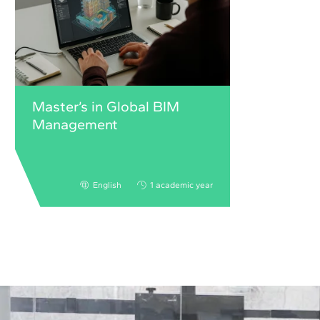
Master’s in Global BIM
Management
English
1 academic year