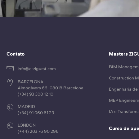
Contato
Masters ZIG
BIM Managem
info@e-zigurat.com
Construction 
BARCELONA
Almogàvers 66. 08018 Barcelona
Engenharia de 
(+34) 93 300 12 10
MEP Engineeri
MADRID
IA e Transforma
(+34) 91 060 61 29
LONDON
Curso de ap
(+44) 203 76 90 296