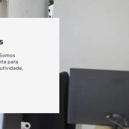
s
 Somos
nta para
utividade,