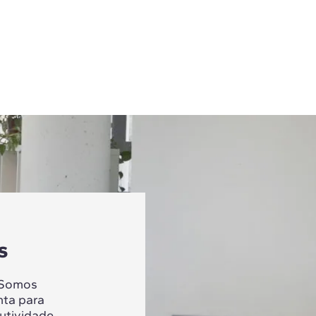
s
 Somos
nta para
utividade,