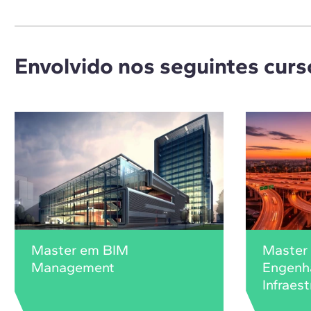
Envolvido nos seguintes curs
Master em BIM
Master
Management
Engenha
Infraes