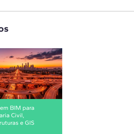
os
 em BIM para
ria Civil,
truturas e GIS