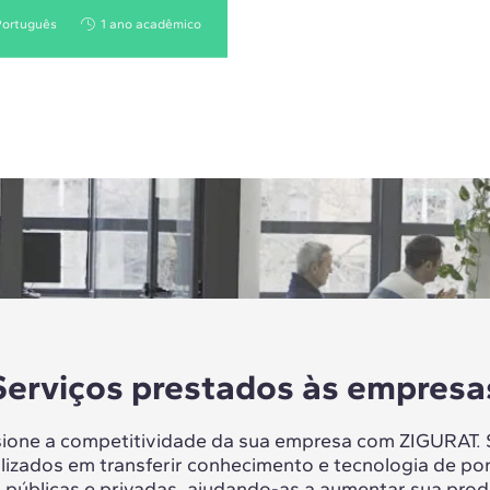
Português
1 ano acadêmico
Serviços prestados às empresa
sione a competitividade da sua empresa com ZIGURAT.
lizados em transferir conhecimento e tecnologia de po
 públicas e privadas, ajudando-as a aumentar sua prod