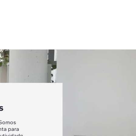
s
 Somos
nta para
utividade,