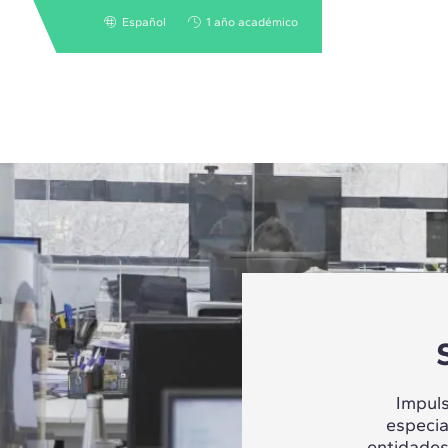
Español
1 año académico
Impul
especia
entidades