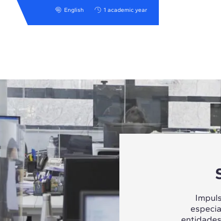
English
1 academic year
Impul
especia
entidades