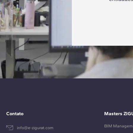
Contato
Masters ZIG
BIM Managem
info@e-zigurat.com