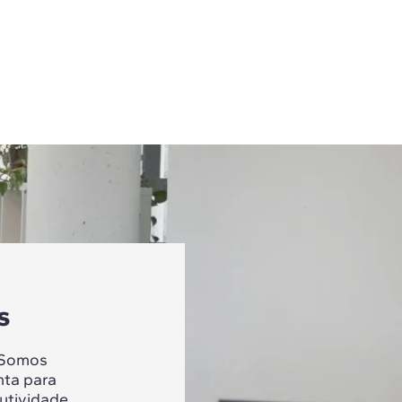
s
 Somos
nta para
utividade,