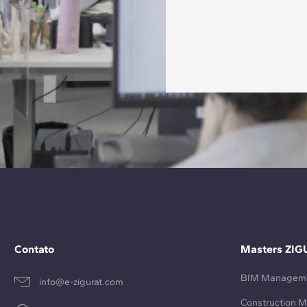
Contato
Masters ZIG
BIM Managem
info@e-zigurat.com
Construction 