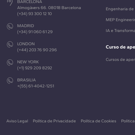
BARCELONA
Almogàvers 66. 08018 Barcelona
Engenharia de 
(+34) 93 300 12 10
MEP Engineeri
MADRID
IA e Transforma
(+34) 91 060 61 29
LONDON
Curso de ap
(+44) 203 76 90 296
Cursos de ape
NEW YORK
(+1) 929 209 8292
BRASILIA
+(55) 61-4042-1251
Aviso Legal
Política de Privacidade
Política de Cookies
Polític