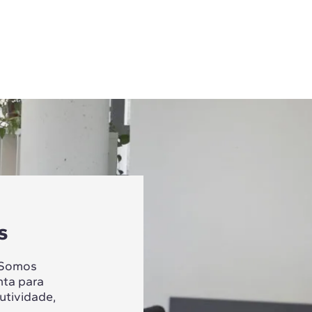
s
 Somos
nta para
utividade,