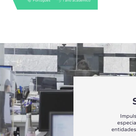
Português
1 ano acadêmico
Impul
especia
entidades