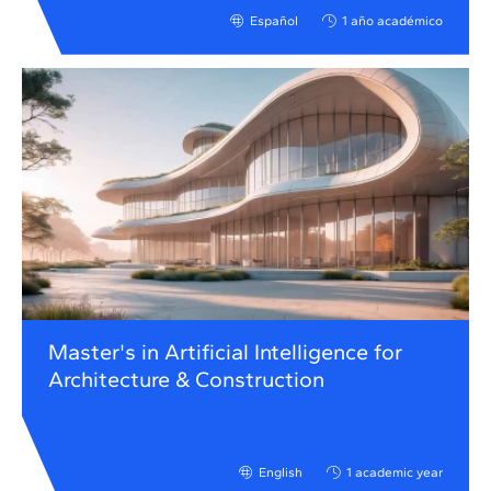
Español
1 año académico
Master's in Artificial Intelligence for
Architecture & Construction
English
1 academic year