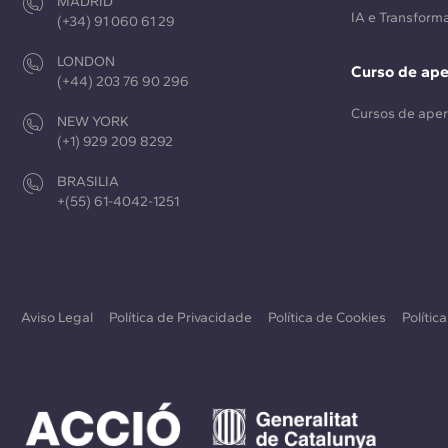
MADRID
IA e Transforma
(+34) 91 060 61 29
LONDON
Curso de ap
(+44) 203 76 90 296
Cursos de ape
NEW YORK
(+1) 929 209 8292
BRASILIA
+(55) 61-4042-1251
Aviso Legal
Política de Privacidade
Política de Cookies
Polític