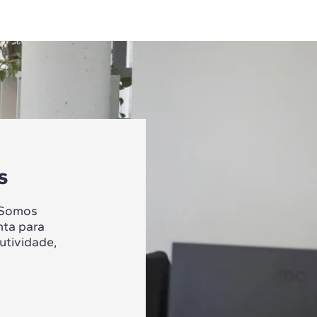
s
 Somos
nta para
utividade,