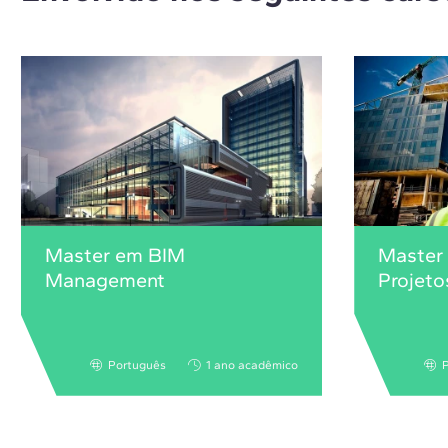
Master em BIM
Master
Management
Projeto
Português
1 ano acadêmico