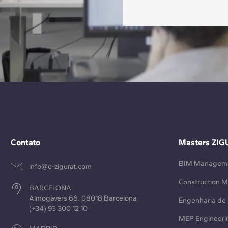
Contato
Masters ZIG
BIM Managem
info@e-zigurat.com
Construction 
BARCELONA
Almogàvers 66. 08018 Barcelona
Engenharia de 
(+34) 93 300 12 10
MEP Engineeri