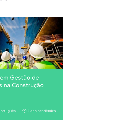
 em Gestão de
s na Construção
Português
1 ano acadêmico