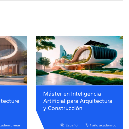
Máster en Inteligencia
itecture
Artificial para Arquitectura
y Construcción
cademic year
Español
1 año académico