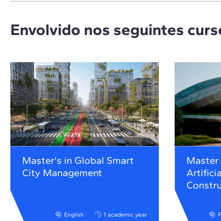
Envolvido nos seguintes curs
Master's in Global Smart
Master 
City Management
Artifici
Constr
English
1 academic year