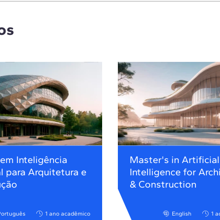
os
em Inteligência
Master's in Artificial
al para Arquitetura e
Intelligence for Arch
ução
& Construction
Português
1 ano acadêmico
English
1 a