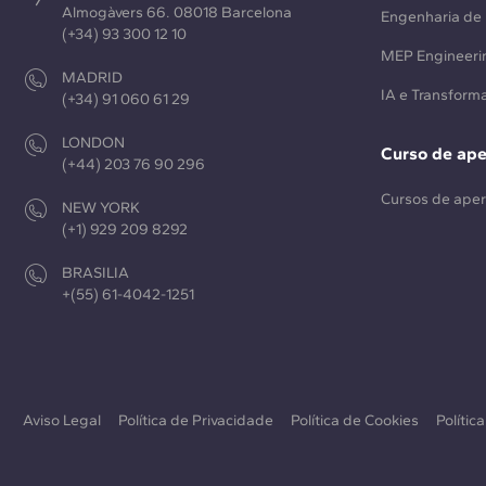
Almogàvers 66. 08018 Barcelona
Engenharia de 
(+34) 93 300 12 10
MEP Engineeri
MADRID
IA e Transforma
(+34) 91 060 61 29
LONDON
Curso de ap
(+44) 203 76 90 296
Cursos de ape
NEW YORK
(+1) 929 209 8292
BRASILIA
+(55) 61-4042-1251
Aviso Legal
Política de Privacidade
Política de Cookies
Polític