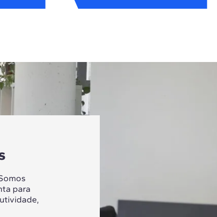
s
 Somos
nta para
utividade,