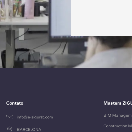
Contato
Masters ZIG
BIM Managem
info@e-zigurat.com
Construction 
BARCELONA